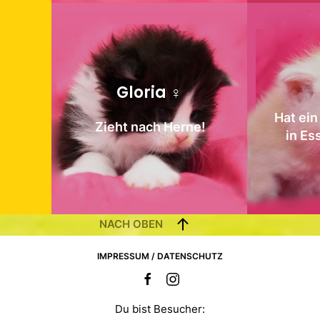
Gloria ♀
Hat ei
Z
ieht nach Herne!
in Es
NACH OBEN
IMPRESSUM / DATENSCHUTZ
Du bist Besucher: