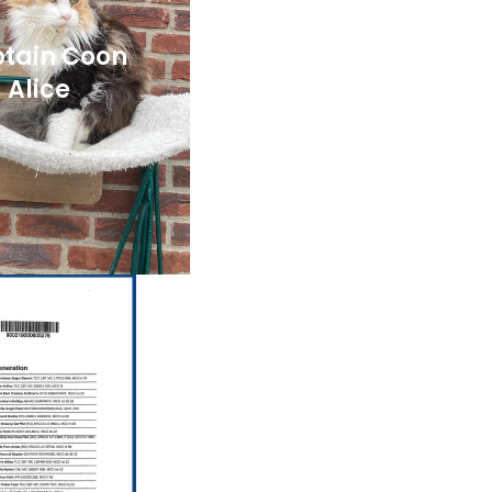
tain Coon
Alice