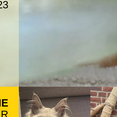
23
IE
ER