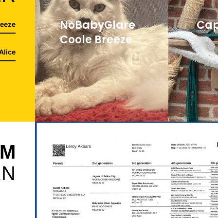
Cap
NoBabyGlare
reeze
Coole Breeze ♂
Alice
UM
RN