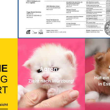
IE
Aaron ♂
NG
Hat ei
Zieht nach Würzburg!
in Es
RT
sicht