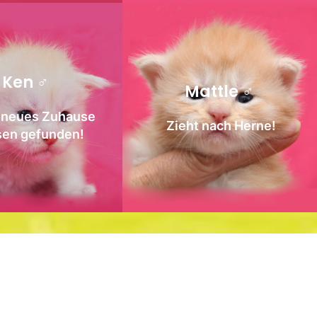
Ken ♂
Mattle ♂
n neues Zuhause
Zieht nach Herne!
sen gefunden!