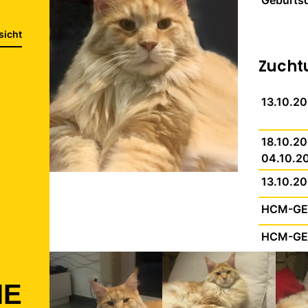
Geburts
sicht
Zucht
13.10.2
18.10.20
04.10.2
13.10.2
HCM-GEn
HCM-GEn
IE