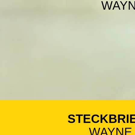
WAY
STECKBRI
WAYNE