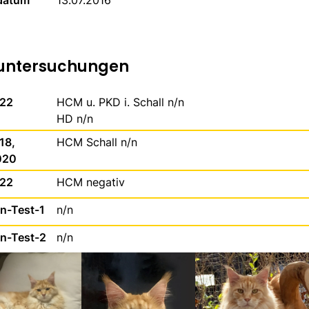
datum
13.07.2016
untersuchungen
022
HCM u. PKD i. Schall n/n
HD n/n
18,
HCM Schall n/n
020
022
HCM negativ
-Test-1
n/n
-Test-2
n/n