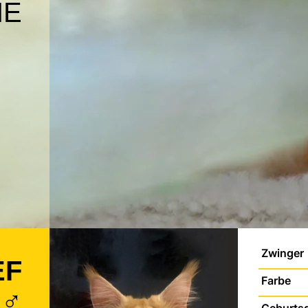
NE
Zwinger
EF
Farbe
 ♂